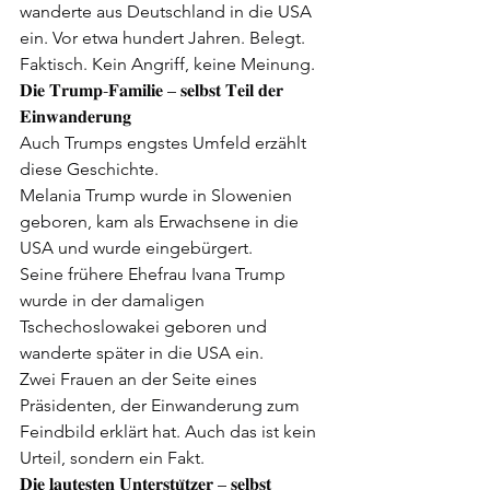
wanderte aus Deutschland in die USA 
ein. Vor etwa hundert Jahren. Belegt. 
Faktisch. Kein Angriff, keine Meinung.
𝐃𝐢𝐞 𝐓𝐫𝐮𝐦𝐩-𝐅𝐚𝐦𝐢𝐥𝐢𝐞 – 𝐬𝐞𝐥𝐛𝐬𝐭 𝐓𝐞𝐢𝐥 𝐝𝐞𝐫 
𝐄𝐢𝐧𝐰𝐚𝐧𝐝𝐞𝐫𝐮𝐧𝐠
Auch Trumps engstes Umfeld erzählt 
diese Geschichte.
Melania Trump wurde in Slowenien 
geboren, kam als Erwachsene in die 
USA und wurde eingebürgert.
Seine frühere Ehefrau Ivana Trump 
wurde in der damaligen 
Tschechoslowakei geboren und 
wanderte später in die USA ein.
Zwei Frauen an der Seite eines 
Präsidenten, der Einwanderung zum 
Feindbild erklärt hat. Auch das ist kein 
Urteil, sondern ein Fakt.
𝐃𝐢𝐞 𝐥𝐚𝐮𝐭𝐞𝐬𝐭𝐞𝐧 𝐔𝐧𝐭𝐞𝐫𝐬𝐭𝐮̈𝐭𝐳𝐞𝐫 – 𝐬𝐞𝐥𝐛𝐬𝐭 