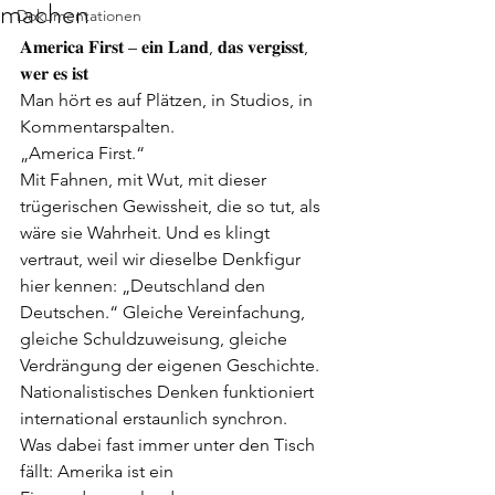
machen
Dokumentationen
𝐀𝐦𝐞𝐫𝐢𝐜𝐚 𝐅𝐢𝐫𝐬𝐭 – 𝐞𝐢𝐧 𝐋𝐚𝐧𝐝, 𝐝𝐚𝐬 𝐯𝐞𝐫𝐠𝐢𝐬𝐬𝐭, 
𝐰𝐞𝐫 𝐞𝐬 𝐢𝐬𝐭
Man hört es auf Plätzen, in Studios, in 
Kommentarspalten.
„America First.“
Mit Fahnen, mit Wut, mit dieser 
trügerischen Gewissheit, die so tut, als 
wäre sie Wahrheit. Und es klingt 
vertraut, weil wir dieselbe Denkfigur 
hier kennen: „Deutschland den 
Deutschen.“ Gleiche Vereinfachung, 
gleiche Schuldzuweisung, gleiche 
Verdrängung der eigenen Geschichte. 
Nationalistisches Denken funktioniert 
international erstaunlich synchron.
Was dabei fast immer unter den Tisch 
fällt: Amerika ist ein 