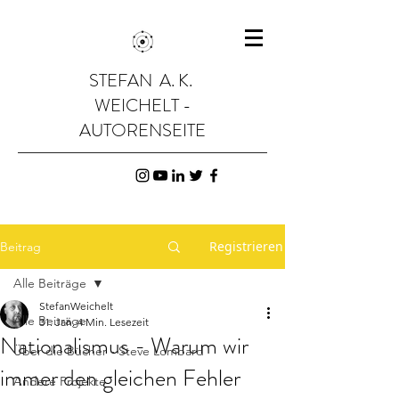
STEFAN A. K.
WEICHELT -
AUTORENSEITE
Registrieren
Beitrag
Alle Beiträge
StefanWeichelt
Alle Beiträge
31. Jan.
4 Min. Lesezeit
Nationalismus - Warum wir
Über die Bücher - Steve Lombard
immer den gleichen Fehler
Andere Projekte