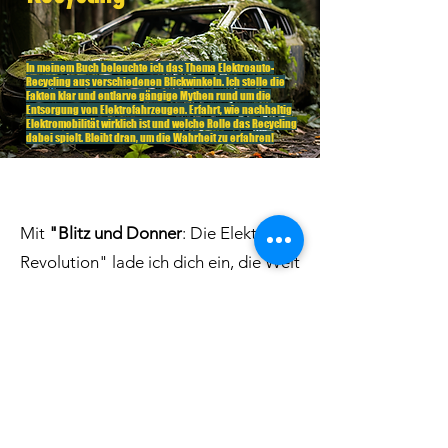
In meinem Buch beleuchte ich das Thema Elektroauto-
Recycling aus verschiedenen Blickwinkeln. Ich stelle die
Fakten klar und entlarve gängige Mythen rund um die
Entsorgung von Elektrofahrzeugen. Erfahrt, wie nachhaltig
Elektromobilität wirklich ist und welche Rolle das Recycling
dabei spielt. Bleibt dran, um die Wahrheit zu erfahren!
Mit
"Blitz und Donner
: Die Elektro-
Revolution" lade ich dich ein, die Welt
der Elektromobilität und
erneuerbaren Energien aus einem
neuen Blickwinkel zu betrachten. In
diesem Buch räume ich mit den
hartnäckigen Mythen auf, die die
Elektromobilität oft umgeben, und