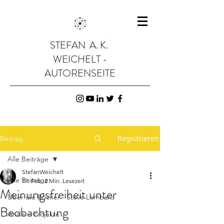
STEFAN A. K.
WEICHELT -
AUTORENSEITE
Registrieren
Beitrag
Alle Beiträge
StefanWeichelt
Alle Beiträge
17. Feb.
2 Min. Lesezeit
Meinungsfreiheit unter
Über die Bücher - Steve Lombard
Beobachtung
Andere Projekte