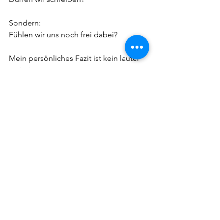
Sondern:  
Fühlen wir uns noch frei dabei?
Mein persönliches Fazit ist kein lauter 
Aufschrei.  
Eher ein stiller Gedanke, der bleibt:
Freiheit verschwindet selten plötzlich.  
Aber sie verändert sich.  
Und manchmal beginnt diese 
Veränderung genau dort, wo ein 
Beitrag noch geschrieben wird –  
und der nächste vielleicht schon nicht 
mehr.
#faktenstattfiktion