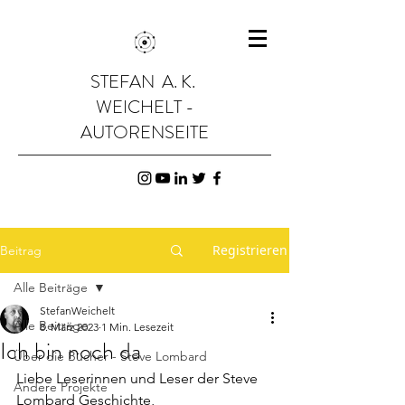
STEFAN A. K.
WEICHELT -
AUTORENSEITE
Registrieren
Beitrag
Alle Beiträge
StefanWeichelt
Alle Beiträge
8. März 2023
1 Min. Lesezeit
Ich bin noch da
Über die Bücher - Steve Lombard
Liebe Leserinnen und Leser der Steve 
Andere Projekte
Lombard Geschichte,