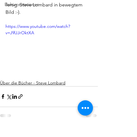
Dokumentationen
fertig. Steve Lombard in bewegtem 
Bild :-).
https://www.youtube.com/watch?
v=J9lJJrOktXA
Über die Bücher - Steve Lombard
Kommentare