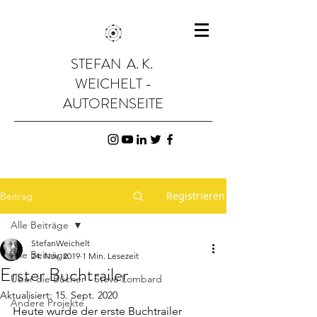
STEFAN A. K.
WEICHELT -
AUTORENSEITE
Registrieren
Beitrag
Alle Beiträge
StefanWeichelt
Alle Beiträge
24. Nov. 2019
1 Min. Lesezeit
Erster Buchtrailer
Über die Bücher - Steve Lombard
Aktualisiert:
15. Sept. 2020
Andere Projekte
Heute wurde der erste Buchtrailer 