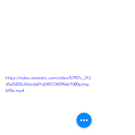
https://video.wixstatic.com/video/57957c_312
d5d5420c24dcda01d240723459fa6/1080p/mp
4/file.mp4