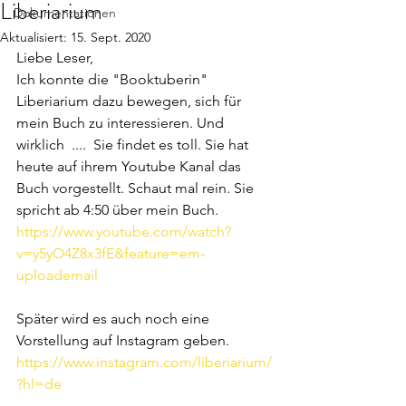
Liberiarium
Dokumentationen
Aktualisiert:
15. Sept. 2020
Liebe Leser,
Ich konnte die "Booktuberin" 
Liberiarium dazu bewegen, sich für 
mein Buch zu interessieren. Und 
wirklich  ....  Sie findet es toll. Sie hat 
heute auf ihrem Youtube Kanal das 
Buch vorgestellt. Schaut mal rein. Sie 
spricht ab 4:50 über mein Buch. 
https://www.youtube.com/watch?
v=y5yO4Z8x3fE&feature=em-
uploademail
Später wird es auch noch eine 
Vorstellung auf Instagram geben.
https://www.instagram.com/liberiarium/
?hl=de