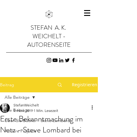
STEFAN A. K.
WEICHELT -
AUTORENSEITE
Registrieren
Beitrag
Alle Beiträge
StefanWeichelt
Alle Beiträge
9. Nov. 2019
1 Min. Lesezeit
Erste Bekanntmachung im
Über die Bücher - Steve Lombard
Netz - Steve Lombard bei
Andere Projekte