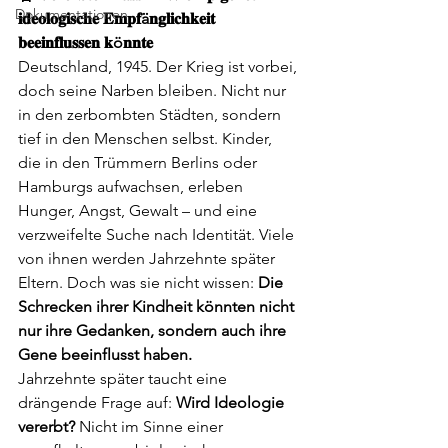
Dokumentationen
𝐢𝐝𝐞𝐨𝐥𝐨𝐠𝐢𝐬𝐜𝐡𝐞 𝐄𝐦𝐩𝐟ä𝐧𝐠𝐥𝐢𝐜𝐡𝐤𝐞𝐢𝐭 
𝐛𝐞𝐞𝐢𝐧𝐟𝐥𝐮𝐬𝐬𝐞𝐧 𝐤ö𝐧𝐧𝐭𝐞
Deutschland, 1945. Der Krieg ist vorbei, 
doch seine Narben bleiben. Nicht nur 
in den zerbombten Städten, sondern 
tief in den Menschen selbst. Kinder, 
die in den Trümmern Berlins oder 
Hamburgs aufwachsen, erleben 
Hunger, Angst, Gewalt – und eine 
verzweifelte Suche nach Identität. Viele 
von ihnen werden Jahrzehnte später 
Eltern. Doch was sie nicht wissen: 
Die 
Schrecken ihrer Kindheit könnten nicht 
nur ihre Gedanken, sondern auch ihre 
Gene beeinflusst haben.
Jahrzehnte später taucht eine 
drängende Frage auf: 
Wird Ideologie 
vererbt?
 Nicht im Sinne einer 