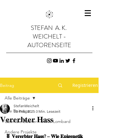
STEFAN A. K.
WEICHELT -
AUTORENSEITE
Registrieren
Beitrag
Alle Beiträge
StefanWeichelt
Alle Beiträge
10. Feb. 2025
3 Min. Lesezeit
𝐕𝐞𝐫𝐞𝐫𝐛𝐭𝐞𝐫 𝐇𝐚𝐬𝐬
Über die Bücher - Steve Lombard
Andere Projekte
🧬 𝐕𝐞𝐫𝐞𝐫𝐛𝐭𝐞𝐫 𝐇𝐚𝐬𝐬? – 𝐖𝐢𝐞 𝐄𝐩𝐢𝐠𝐞𝐧𝐞𝐭𝐢𝐤 