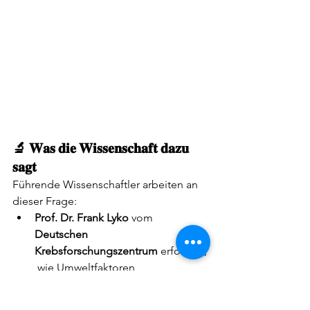
🔬 𝐖𝐚𝐬 𝐝𝐢𝐞 𝐖𝐢𝐬𝐬𝐞𝐧𝐬𝐜𝐡𝐚𝐟𝐭 𝐝𝐚𝐳𝐮 
𝐬𝐚𝐠𝐭
Führende Wissenschaftler arbeiten an 
dieser Frage:
Prof. Dr. Frank Lyko
 vom 
Deutschen 
Krebsforschungszentrum
 erforscht,
 wie Umweltfaktoren 
epigenetische Mechanismen 
verändern und langfristig das 