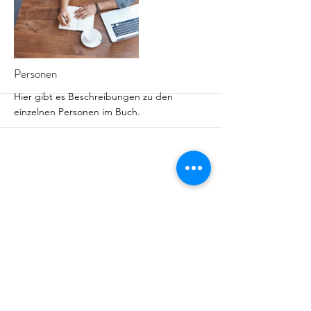
Personen
Hier gibt es Beschreibungen zu den
einzelnen Personen im Buch.
More
Welten
Hier gibt es Infos zu den verschiedenen