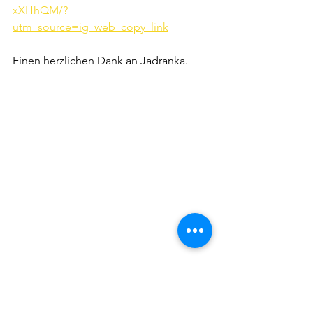
xXHhQM/?
utm_source=ig_web_copy_link
Einen herzlichen Dank an Jadranka.
Über die Bücher - Steve Lombard