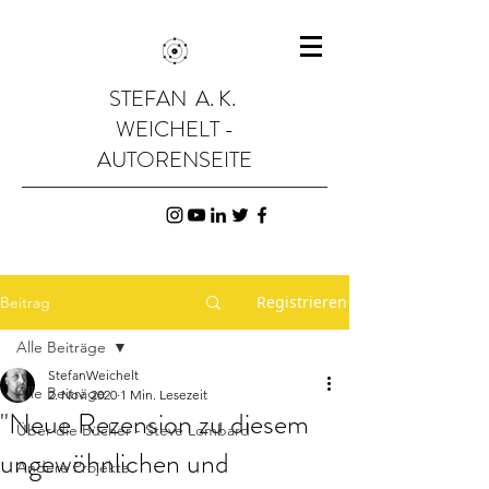
STEFAN A. K.
WEICHELT -
AUTORENSEITE
Registrieren
Beitrag
Alle Beiträge
StefanWeichelt
Alle Beiträge
2. Nov. 2020
1 Min. Lesezeit
"Neue Rezension zu diesem
Über die Bücher - Steve Lombard
ungewöhnlichen und
Andere Projekte