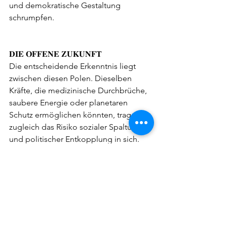
und demokratische Gestaltung 
schrumpfen.
𝐃𝐈𝐄 𝐎𝐅𝐅𝐄𝐍𝐄 𝐙𝐔𝐊𝐔𝐍𝐅𝐓
Die entscheidende Erkenntnis liegt 
zwischen diesen Polen. Dieselben 
Kräfte, die medizinische Durchbrüche, 
saubere Energie oder planetaren 
Schutz ermöglichen könnten, tragen 
zugleich das Risiko sozialer Spaltung 
und politischer Entkopplung in sich. 
Technologie selbst ist weder 
Heilsversprechen noch Bedrohung. 
Entscheidend ist, wer sie steuert – und 
nach welchen Regeln.
Gerade deshalb wird die Debatte um 
TESCREAL, Tech-Macht und 
Zukunftsethik intensiver. Sie berührt 