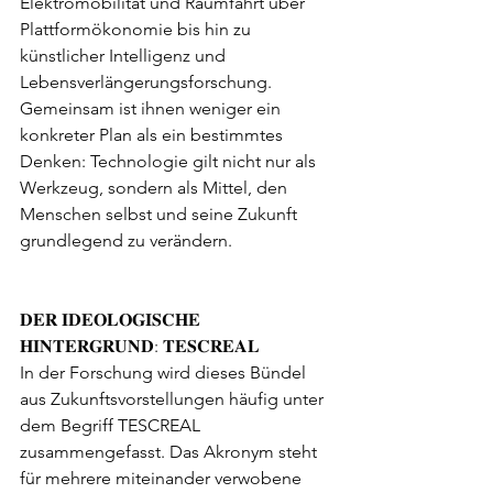
Elektromobilität und Raumfahrt über 
Plattformökonomie bis hin zu 
künstlicher Intelligenz und 
Lebensverlängerungsforschung. 
Gemeinsam ist ihnen weniger ein 
konkreter Plan als ein bestimmtes 
Denken: Technologie gilt nicht nur als 
Werkzeug, sondern als Mittel, den 
Menschen selbst und seine Zukunft 
grundlegend zu verändern.
𝐃𝐄𝐑 𝐈𝐃𝐄𝐎𝐋𝐎𝐆𝐈𝐒𝐂𝐇𝐄 
𝐇𝐈𝐍𝐓𝐄𝐑𝐆𝐑𝐔𝐍𝐃: 𝐓𝐄𝐒𝐂𝐑𝐄𝐀𝐋
In der Forschung wird dieses Bündel 
aus Zukunftsvorstellungen häufig unter 
dem Begriff TESCREAL 
zusammengefasst. Das Akronym steht 
für mehrere miteinander verwobene 