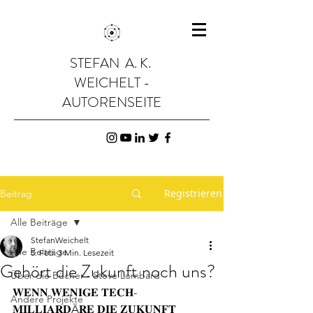
STEFAN A. K.
WEICHELT -
AUTORENSEITE
Registrieren
Beitrag
Alle Beiträge
StefanWeichelt
Alle Beiträge
5. Feb.
3 Min. Lesezeit
Gehört die Zukunft noch uns?
Über die Bücher - Steve Lombard
𝐖𝐄𝐍𝐍 𝐖𝐄𝐍𝐈𝐆𝐄 𝐓𝐄𝐂𝐇-
Andere Projekte
𝐌𝐈𝐋𝐋𝐈𝐀𝐑𝐃Ä𝐑𝐄 𝐃𝐈𝐄 𝐙𝐔𝐊𝐔𝐍𝐅𝐓 